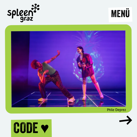
MENÜ
Phile Deprez
CODE ♥