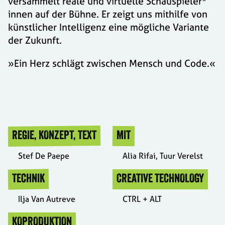
versammelt reale und virtuelle Schauspieler*
innen auf der Bühne. Er zeigt uns mithilfe von
künstlicher Intelligenz eine mögliche Variante
der Zukunft.
»Ein Herz schlägt zwischen Mensch und Code.«
REGIE, KONZEPT, TEXT
MIT
Stef De Paepe
Alia Rifai, Tuur Verelst
TECHNIK
CREATIVE TECHNOLOGY
Ilja Van Autreve
CTRL + ALT
KOPRODUKTION