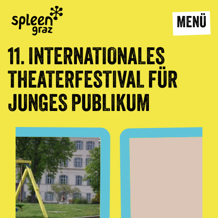
MENÜ
11. INTERNATIONALES
ICH INTERESSIERE
THEATERFESTIVAL FÜR
ALLES
JAHRE ALT
MICH FÜR
JEDEN TAG
UND ICH BIN
AM
JUNGES PUBLIKUM