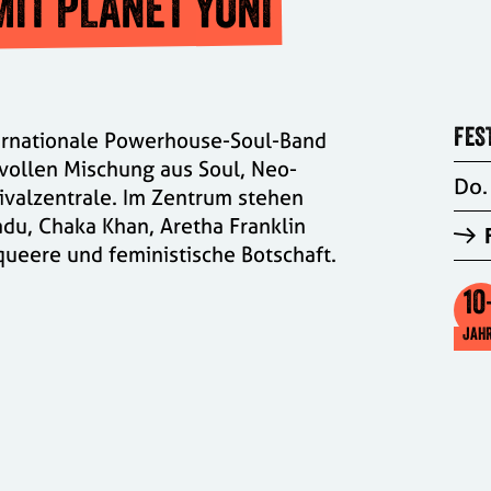
IT PLANET YONI
nternationale Powerhouse-Soul-Band
FES
ftvollen Mischung aus Soul, Neo-
Do.
tivalzentrale. Im Zentrum stehen
du, Chaka Khan, Aretha Franklin
 queere und feministische Botschaft.
10
JAH