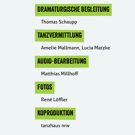
DRAMATURGISCHE BEGLEITUNG
Thomas Schaupp
TANZVERMITTLUNG
Amelie Mallmann, Lucia Matzke
AUDIO-BEARBEITUNG
Matthias Millhoff
FOTOS
René Löffler
KOPRODUKTION
tanzhaus nrw