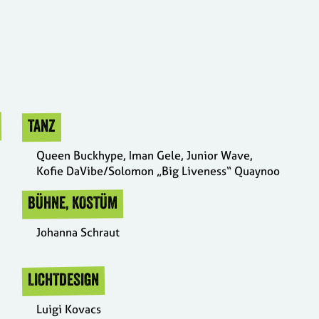
TANZ
Queen Buckhype, Iman Gele, Junior Wave,
Kofie DaVibe/Solomon „Big Liveness“ Quaynoo
BÜHNE, KOSTÜM
Johanna Schraut
LICHTDESIGN
Luigi Kovacs