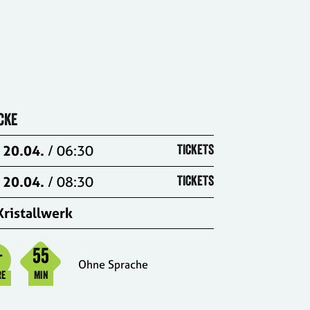
CKE
20.04.
/ 06:30
TICKETS
20.04.
/ 08:30
TICKETS
Kristallwerk
55
+
Ohne Sprache
RE
MIN