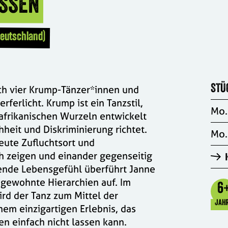
ASSEN
Deutschland)
ch vier Krump-Tänzer*innen und
STÜ
ferlicht. Krump ist ein Tanzstil,
Mo.
afrikanischen Wurzeln entwickelt
heit und Diskriminierung richtet.
Mo.
heute Zufluchtsort und
ch zeigen und einander gegenseitig
gende Lebensgefühl überführt Janne
 gewohnte Hierarchien auf. Im
6
rd der Tanz zum Mittel der
JAH
nem einzigartigen Erlebnis, das
n einfach nicht lassen kann.