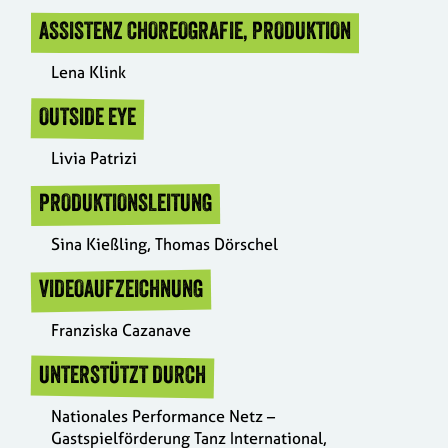
ASSISTENZ CHOREOGRAFIE, PRODUKTION
Lena Klink
OUTSIDE EYE
Livia Patrizi
PRODUKTIONSLEITUNG
Sina Kießling, Thomas Dörschel
VIDEOAUFZEICHNUNG
Franziska Cazanave
UNTERSTÜTZT DURCH
Nationales Performance Netz –
Gastspielförderung Tanz International,