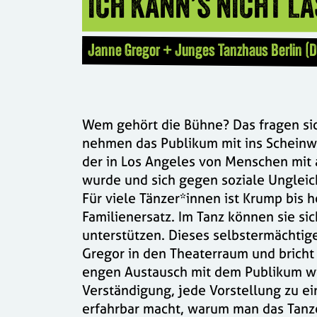
ICH KANN’S NICHT L
Janne Gregor + Junges Tanzhaus Berlin (
Wem gehört die Bühne? Das fragen si
nehmen das Publikum mit ins Scheinwer
der in Los Angeles von Menschen mit 
wurde und sich gegen soziale Ungleich
Für viele Tänzer*innen ist Krump bis 
Familienersatz. Im Tanz können sie si
unterstützen. Dieses selbstermächti
Gregor in den Theaterraum und bricht
engen Austausch mit dem Publikum wi
Verständigung, jede Vorstellung zu ei
erfahrbar macht, warum man das Tanze