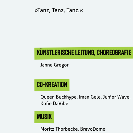
»Tanz, Tanz, Tanz.«
KÜNSTLERISCHE LEITUNG, CHOREOGRAFIE
Janne Gregor
CO-KREATION
Queen Buckhype, Iman Gele, Junior Wave,
Kofie DaVibe
MUSIK
Moritz Thorbecke, BravoDomo