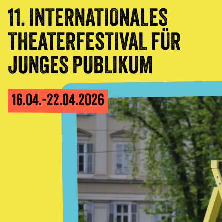
11. INTERNATIONALES
ICH INTERESSIERE
THEATERFESTIVAL FÜR
JAHRE ALT
MICH FÜR
ALLES
JUNGES PUBLIKUM
16.04.-22.04.2026