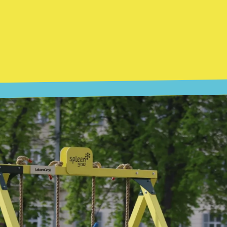
JEDEN TAG
UND ICH BIN
AM
SO.
16.
FR.
SA.
DO.
18.
17.
19.
22.
MO.
DI.
21.
MI.
20.