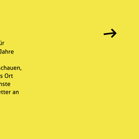
TER DER BÜHNE) ...
ür
 Jahre
schauen,
s Ort
hste
tter an